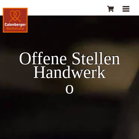
Skip
Cart
Men
to
content
Offene Stellen
Handwerk