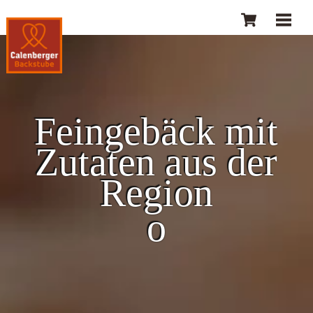
Skip
Cart
Men
to
content
Feingebäck mit
Zutaten aus der
Region