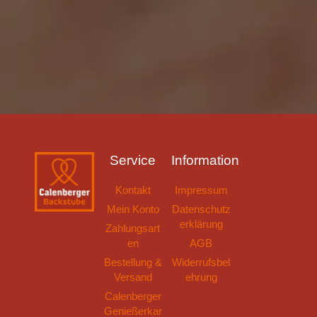
Service
Information
Kontakt
Impressum
Mein Konto
Datenschutz
erklärung
Zahlungsart
en
AGB
Bestellung &
Widerrufsbel
Versand
ehrung
Calenberger
Genießerkar