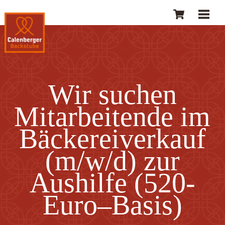
Skip
Cart
Men
to
content
Wir suchen
Mitarbeitende im
Bäckereiverkauf
(m/w/d) zur
Aushilfe (520-
Euro–Basis)